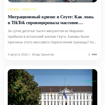
СВЕЖИЕ НОВОСТИ
Миграционный кризис в Сеуте: Как ложь
в TikTok спровоцировала массовое
переселение
За сутки десятки тысяч мигрантов из Марокко
прибыли в испанский анклав Сеута. Каковы были
причины этого массового пересечения границы? Хотя
политические мотивы этого события еще
обсуждаются, становится очевидным, что ключевую
5 августа 2026 г. · Игорь Гранитов
1 МИН
роль в этом процессе сыграли социальные сети.