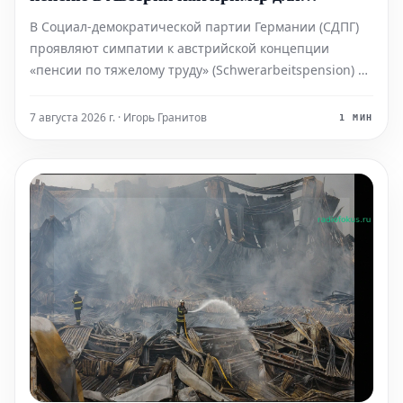
Германии
В Социал-демократической партии Германии (СДПГ)
проявляют симпатии к австрийской концепции
«пенсии по тяжелому труду» (Schwerarbeitspension) в
контексте обсуждения возможности выхода на
пенсию в 63 года. Этот подход вызывает интерес как
7 августа 2026 г. · Игорь Гранитов
1 МИН
потенциальная модель для немецкой пенсионной
системы. Одна