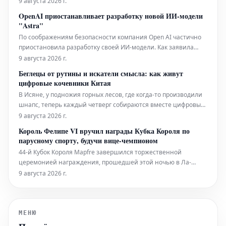
9 августа 2026 г.
который пройдет в Бразилии следующим летом.
OpenAI приостанавливает разработку новой ИИ-модели
Аналогичного успеха добилось и Марокко, обыгравшее ЮАР
"Astra"
(2:1). Это историческое
По соображениям безопасности компания Open AI частично
приостановила разработку своей ИИ-модели. Как заявила
компания, нельзя исключать, что её новая модель Astra
9 августа 2026 г.
обладает «критическими кибервозможностями». Внутренние
Беглецы от рутины и искатели смысла: как живут
тесты последних дней показали, что в этой области были
цифровые кочевники Китая
достигнуты значительн
В Исяне, у подножия горных лесов, где когда-то производили
шнапс, теперь каждый четверг собираются вместе цифровые
кочевники. Сегодня они сидят на походных стульях в своей
9 августа 2026 г.
коммуне, предназначенной для жизни и работы. Среди них
Король Фелипе VI вручил награды Кубка Короля по
Фэн, который уволился с работы в государственной компании,
парусному спорту, будучи вице-чемпионом
пото
44-й Кубок Короля Mapfre завершился торжественной
церемонией награждения, прошедшей этой ночью в Ла-
Альмудайне, после недели напряженных соревнований в
9 августа 2026 г.
заливе Пальмы. Король Дон Фелипе лично вручил призы
чемпионам и ведущим участникам различных категорий
регаты. На мероприятии присутствов
МЕНЮ