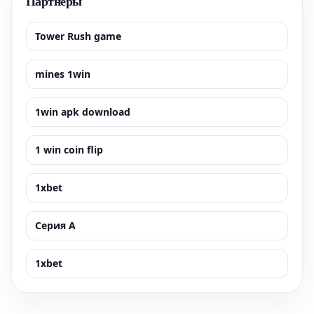
Партнёры
Tower Rush game
mines 1win
1win apk download
1 win coin flip
1xbet
Серия А
1xbet