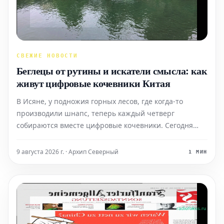
СВЕЖИЕ НОВОСТИ
Беглецы от рутины и искатели смысла: как
живут цифровые кочевники Китая
В Исяне, у подножия горных лесов, где когда-то
производили шнапс, теперь каждый четверг
собираются вместе цифровые кочевники. Сегодня
они сидят на походных стульях в своей коммуне,
предназначенной для жизни и работы. Среди них
9 августа 2026 г. · Архип Северный
1 МИН
Фэн, который уволился с работы в государственной
компании, пото