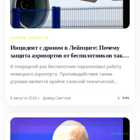
СВЕЖИЕ НОВОСТИ
Инцидент с дроном в Лейпциге: Почему
защита аэропортов от беспилотников так
сложна?
В очередной раз беспилотник парализовал работу
немецкого аэропорта. Противодействие таким
угрозам является крайне сложной технической
задачей, а текущее правовое регулирование лишь
дополнительно усложняет ситуацию.
6 августа 2026 г. · Давид Светлов
1 МИН