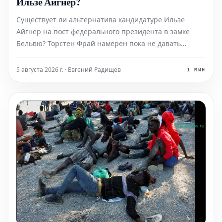
Ильзе Айгнер?
Существует ли альтернатива кандидатуре Ильзе
Айгнер на пост федерального президента в замке
Бельвю? Торстен Фрай намерен пока не давать
однозначного ответа, и ему еще предстоит объяснить
свою позицию Зёдеру.
5 августа 2026 г. · Евгений Радищев
1 МИН