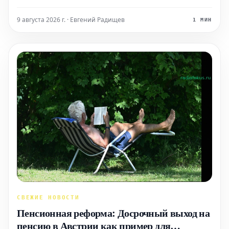
выбрал журналистику, желая работать со словами.
Таким образом, я был глубоко увлечен немецким
9 августа 2026 г. · Евгений Радищев
1 МИН
языком и правилами его функционирования. Еще в
начальной
СВЕЖИЕ НОВОСТИ
Пенсионная реформа: Досрочный выход на
пенсию в Австрии как пример для