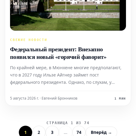
СВЕЖИЕ НОВОСТИ
Федеральный президент: Внезапно
появился новый «горячий фаворит»
По крайней мере, в Мюнхене многие предполагают,
что в 2027 году Ильзе Айгнер займет пост
федерального президента. Однако, по слухам, у
канцлера теперь другие планы относительно
преемника Штайнмайера.
5 августа 2026 г. · Евгений Бронников
1 МИН
СТРАНИЦА 1 ИЗ 74
1
2
3
...
74
Вперёд →