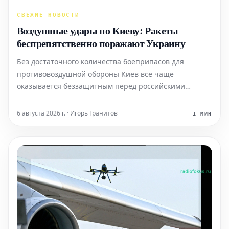
СВЕЖИЕ НОВОСТИ
Воздушные удары по Киеву: Ракеты
беспрепятственно поражают Украину
Без достаточного количества боеприпасов для
противовоздушной обороны Киев все чаще
оказывается беззащитным перед российскими
ракетными атаками. Эта критическая ситуация
приводит к неуклонному росту числа человеческих
6 августа 2026 г. · Игорь Гранитов
1 МИН
жертв.