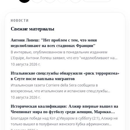
НОВОСТИ
Свежие материалы
Антони Лопеш: "Нет проблем с тем, что меня
недолюбливают на всех стадионах Франции"
В интервью, опубликованном в понедельник изданием
L'Equipe, Антони Лопеш заявил, что его "недолюбливают на
всех стадионах Франции", но это не беспокоит его перед
10 августа 2026 г.
предстоящим сезоном Лиги 1 с клубом "Анже". В свои 35 лет
Итальянские спецслужбы обнаружили «риск терроризма»
Антони Лопеш принял новый вызов в Лиге 1. Португальский
в Сеуте после наплыва мигрантов
вратарь, кото
Итальянская газета Corriere della Sera сообщила в
воскресенье, что итальянские и испанские спецслужбы
предупредили о риске джихадистского терроризма в Сеуте.
10 августа 2026 г.
Это произошло после массового наплыва около 80 000
Историческая квалификация: Алжир впервые вышел на
нелегальных мигрантов на прошлой неделе, что побудило
Чемпионат мира по футболу среди женщин, Марокко
Италию приостановить действие Ше
возвращается
Благодаря победе над Кот-д'Ивуаром в субботу (2:1), Алжир не
только вышел в полуфинал женского Кубка африканских
наций (CAN), но и завоевал путевку на Чемпионат мира,