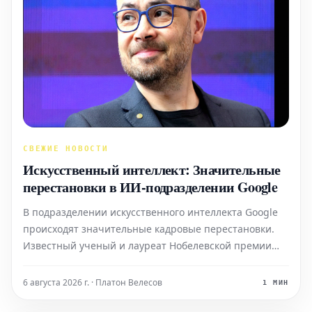
СВЕЖИЕ НОВОСТИ
Искусственный интеллект: Значительные
перестановки в ИИ-подразделении Google
В подразделении искусственного интеллекта Google
происходят значительные кадровые перестановки.
Известный ученый и лауреат Нобелевской премии
Демис Хассабис, ключевая фигура в сфере ИИ,
переходит на новые должности, при этом оставляя
6 августа 2026 г. · Платон Велесов
1 МИН
пост председателя правления Google Deepmind.