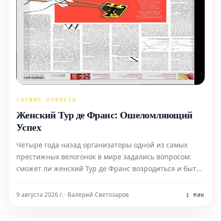
СВЕЖИЕ НОВОСТИ
Женский Тур де Франс: Ошеломляющий
Успех
Четыре года назад организаторы одной из самых
престижных велогонок в мире задались вопросом:
сможет ли женский Тур де Франс возродиться и быть
успешным? Сегодня директор гонки Марион Руссе
получает жалобы из-за того, что лишь три из девяти
9 августа 2026 г. · Валерий Светозаров
1 МИН
этапов полностью транслируются по телевидению.
Ор