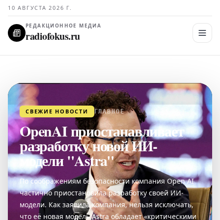
10 АВГУСТА 2026 Г.
РЕДАКЦИОННОЕ МЕДИА
radiofokus.ru
СВЕЖИЕ НОВОСТИ
ГЛАВНОЕ
OpenAI приостанавливает
разработку новой ИИ-
модели "Astra"
По соображениям безопасности компания Open AI
частично приостановила разработку своей ИИ-
модели. Как заявила компания, нельзя исключать,
что её новая модель Astra обладает «критическими