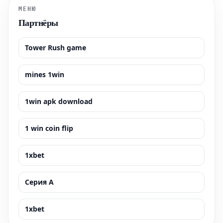
МЕНЮ
Партнёры
Tower Rush game
mines 1win
1win apk download
1 win coin flip
1xbet
Серия А
1xbet