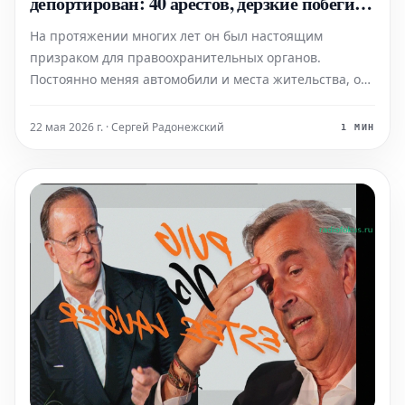
депортирован: 40 арестов, дерзкие побеги и
годы террора
На протяжении многих лет он был настоящим
призраком для правоохранительных органов.
Постоянно меняя автомобили и места жительства, он
устраивал опасные погони на Майорке, подвергая
риску жизни полицейских, водителей и пешеходов на
22 мая 2026 г. · Сергей Радонежский
1 МИН
Балеарских островах. Теперь Национальной полиции
Испании удалось