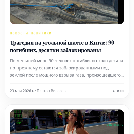
НОВОСТИ ПОЛИТИКИ
Трагедия на угольной шахте в Китае: 90
погибших, десятки заблокированы
По меньшей мере 90 человек погибли, и около десяти
по-прежнему остаются заблокированными под
землей после мощного взрыва газа, произошедшего в
минувшую пятницу на угольной шахте Люшеньюй в
северной части Китая. В момент аварии на шахте
23 мая 2026 г. · Платон Велесов
1 МИН
находились сотни рабочих. Эта трагедия стала самой
серьезно