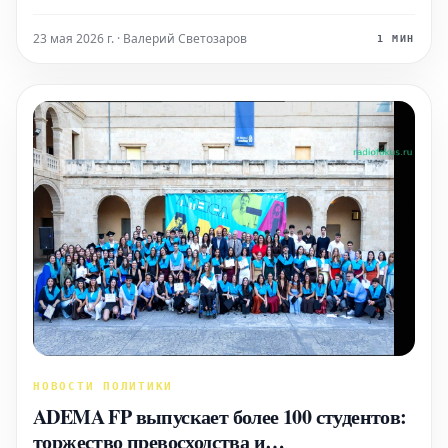
прислушаться к себе, прежде чем принимать важные
решения. Любовь и отношения В сфере отношений
23 мая 2026 г. · Валерий Светозаров
1 МИН
наступает идеальное время для глубокого анал
НОВОСТИ ПОЛИТИКИ
ADEMA FP выпускает более 100 студентов:
торжество превосходства и