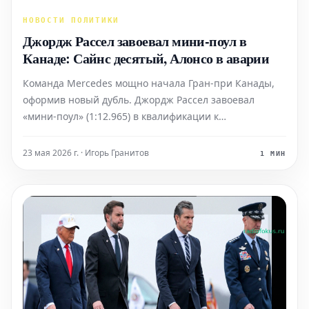
НОВОСТИ ПОЛИТИКИ
Джордж Рассел завоевал мини-поул в
Канаде: Сайнс десятый, Алонсо в аварии
Команда Mercedes мощно начала Гран-при Канады,
оформив новый дубль. Джордж Рассел завоевал
«мини-поул» (1:12.965) в квалификации к
спринтерской гонке Формулы-1. Британец опередил
своего товарища по команде Кими Антонелли всего
23 мая 2026 г. · Игорь Гранитов
1 МИН
на 68 тысячных секунды, который был очень близок к
главному призу. Н