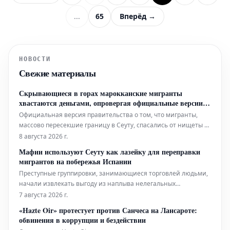
...
65
Вперёд →
НОВОСТИ
Свежие материалы
Скрывающиеся в горах марокканские мигранты
хвастаются деньгами, опровергая официальные версии:
«Нам дали их родители»
Официальная версия правительства о том, что мигранты,
массово пересекшие границу в Сеуту, спасались от нищеты и
отчаяния, развенчивается собственными заявлениями
8 августа 2026 г.
участников. Было замечено, как несколько марокканцев,
Мафии используют Сеуту как лазейку для переправки
незаконно пересекших границу, открыто демонстрируют
мигрантов на побережья Испании
деньги, которые у них есть.
Преступные группировки, занимающиеся торговлей людьми,
начали извлекать выгоду из наплыва нелегальных
мигрантов, заполонивших Сеуту в последние недели. Это
7 августа 2026 г.
происходит сейчас, а не ранее, как утверждал председатель
«Hazte Oir» протестует против Санчеса на Лансароте:
правительства Педро Санчес, который, наряду с королем
обвинения в коррупции и бездействии
Марокко Мохаммедом VI, ране