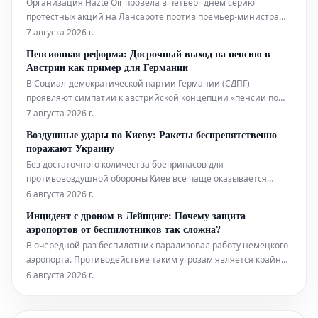
Организация Hazte Oir провела в четверг днем серию
протестных акций на Лансароте против премьер-министра
Педро Санчеса, который в настоящее время проводит отпуск
7 августа 2026 г.
в резиденции Ла Марета, Коста Тегисе. В рамках этих акций у
Пенсионная реформа: Досрочный выход на пенсию в
комплекса была организована демонстрация с требованием
Австрии как пример для Германии
отставки Санчеса.
В Социал-демократической партии Германии (СДПГ)
проявляют симпатии к австрийской концепции «пенсии по
тяжелому труду» (Schwerarbeitspension) в контексте
7 августа 2026 г.
обсуждения возможности выхода на пенсию в 63 года. Этот
Воздушные удары по Киеву: Ракеты беспрепятственно
подход вызывает интерес как потенциальная модель для
поражают Украину
немецкой пенсионной системы. Одна
Без достаточного количества боеприпасов для
противовоздушной обороны Киев все чаще оказывается
беззащитным перед российскими ракетными атаками. Эта
6 августа 2026 г.
критическая ситуация приводит к неуклонному росту числа
Инцидент с дроном в Лейпциге: Почему защита
человеческих жертв.
аэропортов от беспилотников так сложна?
В очередной раз беспилотник парализовал работу немецкого
аэропорта. Противодействие таким угрозам является крайне
сложной технической задачей, а текущее правовое
6 августа 2026 г.
регулирование лишь дополнительно усложняет ситуацию.