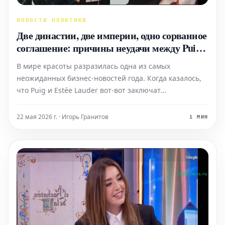
НОВОСТИ ПОЛИТИКИ
Две династии, две империи, одно сорванное
соглашение: причины неудачи между Puig и
Estée Lauder
В мире красоты разразилась одна из самых
неожиданных бизнес-новостей года. Когда казалось,
что Puig и Estée Lauder вот-вот заключат
исторический альянс, переговоры внезапно
прервались. Это была не просто очередная сделка.
22 мая 2026 г. · Игорь Гранитов
1 МИН
Если бы она состоялась, то родился бы настоящий
гигант, способный конкури