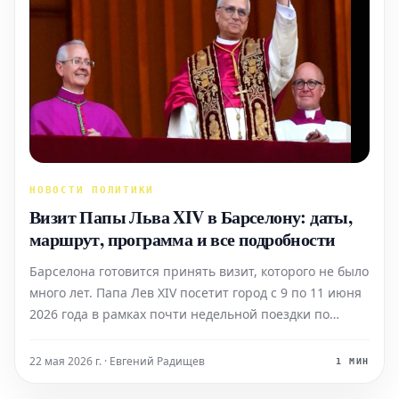
НОВОСТИ ПОЛИТИКИ
Визит Папы Льва XIV в Барселону: даты,
маршрут, программа и все подробности
Барселона готовится принять визит, которого не было
много лет. Папа Лев XIV посетит город с 9 по 11 июня
2026 года в рамках почти недельной поездки по
Испании, включающей также остановки в Мадриде и
на Канарских островах. Это не просто рядовой визит;
22 мая 2026 г. · Евгений Радищев
1 МИН
Ватикан рассматривает его как одно из ключев