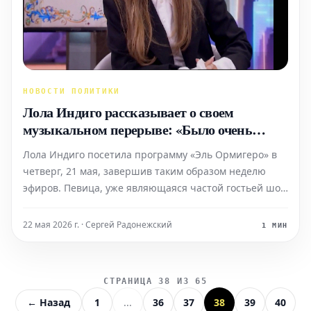
НОВОСТИ ПОЛИТИКИ
Лола Индиго рассказывает о своем
музыкальном перерыве: «Было очень
тяжело»
Лола Индиго посетила программу «Эль Ормигеро» в
четверг, 21 мая, завершив таким образом неделю
эфиров. Певица, уже являющаяся частой гостьей шоу,
рассказала о предстоящем мероприятии GRX La Feria,
которое она организует в своей родной Гранаде 30
22 мая 2026 г. · Сергей Радонежский
1 МИН
мая. Этот фестиваль призван объединить лучшие эл
СТРАНИЦА 38 ИЗ 65
← Назад
1
...
36
37
38
39
40