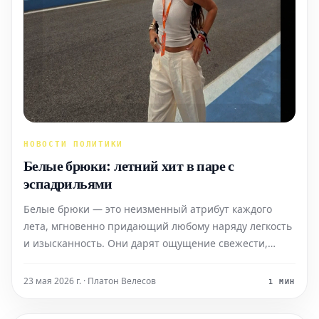
НОВОСТИ ПОЛИТИКИ
Белые брюки: летний хит в паре с
эспадрильями
Белые брюки — это неизменный атрибут каждого
лета, мгновенно придающий любому наряду легкость
и изысканность. Они дарят ощущение свежести,
наполняют образ светом и оказываются гораздо
более универсальными, чем может показаться.
23 мая 2026 г. · Платон Велесов
1 МИН
Просто комбинируйте их с эспадрильями, свободной
рубашкой или базо