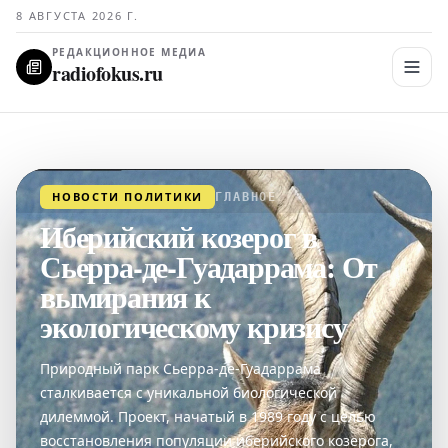
8 АВГУСТА 2026 Г.
РЕДАКЦИОННОЕ МЕДИА
radiofokus.ru
НОВОСТИ ПОЛИТИКИ
ГЛАВНОЕ
Иберийский козерог в
Сьерра-де-Гуадаррама: От
вымирания к
экологическому кризису
Природный парк Сьерра-де-Гуадаррама
сталкивается с уникальной биологической
дилеммой. Проект, начатый в 1989 году с целью
восстановления популяции иберийского козерога,