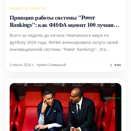
НОВОСТИ СПОРТА
Принцип работы системы "Power
Rankings": как ФИФА оценит 100 лучших
игроков Чемпионата мира
Всего за неделю до начала Чемпионата мира по
футболу 2026 года, ФИФА анонсировала запуск своей
инновационной системы "Power Rankings". Эта
уникальная аналитическая платформа,
разработанная под руководством Арсена Венгера,
5 июня 2026 г. · Архип Северный
1 МИН
призвана оценивать индивидуальную
производительность игроков на протяжени