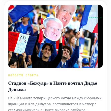
сборных, среди к
НОВОСТИ СПОРТА
Стадион «Божуар» в Нанте почтил Дидье
Дешама
На 7-й минуте товарищеского матча между сборными
Франции и Кот-д'Ивуара, состоявшегося в четверг,
стадион «Божуар» в Нанте выразил глубокое