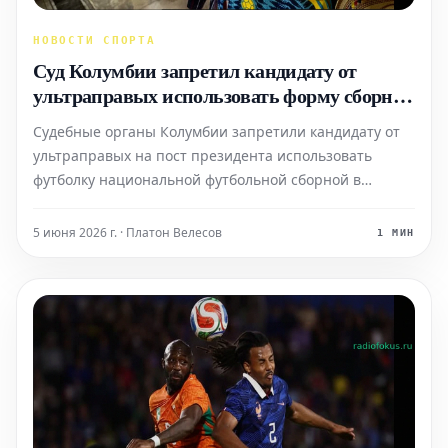
НОВОСТИ СПОРТА
Суд Колумбии запретил кандидату от
ультраправых использовать форму сборной
в кампании
Судебные органы Колумбии запретили кандидату от
ультраправых на пост президента использовать
футболку национальной футбольной сборной в
качестве символа своей политической партии. Это
решение было принято в преддверии Чемпионата
5 июня 2026 г. · Платон Велесов
1 МИН
мира по футболу 2026 года.