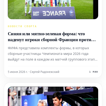
НОВОСТИ СПОРТА
Синяя или мятно-зеленая форма: что
наденут игроки сборной Франции против
Сенегала, Ирака и Норвегии?
ФИФА представила комплекты формы, в которых
сборные-участницы Чемпионата мира 2026 года
выйдут на поле в каждом из матчей группового этапа.
Что касается сборной Франции, выбор в основном
пал на 'домашний' комплект формы, но с одной
5 июня 2026 г. · Сергей Радонежский
1 МИН
небольшой особенностью.