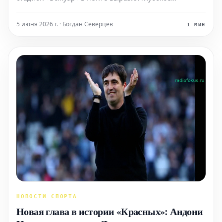
уважение Дидье Дешаму. Болельщики вдохновенно
чествовали выдающегося футболиста, который начал
5 июня 2026 г. · Богдан Северцев
1 МИН
свою блестящую игровую карьеру именно на этом
нантском поле.
НОВОСТИ СПОРТА
Новая глава в истории «Красных»: Андони