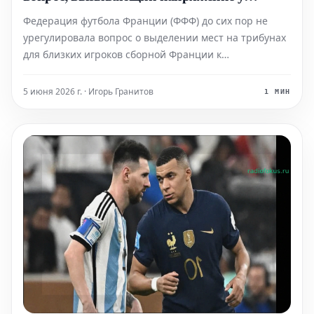
сборной Франции
Федерация футбола Франции (ФФФ) до сих пор не
урегулировала вопрос о выделении мест на трибунах
для близких игроков сборной Франции к
предстоящему чемпионату мира 2026 года. Эта
нерешенная проблема вызывает недовольство и
5 июня 2026 г. · Игорь Гранитов
1 МИН
напряжение в команде.