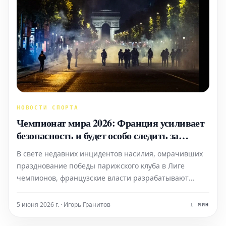
НОВОСТИ СПОРТА
Чемпионат мира 2026: Франция усиливает
безопасность и будет особо следить за
матчами Алжира и Марокко
В свете недавних инцидентов насилия, омрачивших
празднование победы парижского клуба в Лиге
чемпионов, французские власти разрабатывают
усиленный план безопасности к Чемпионату мира по
футболу 2026 года. По данным издания L'Équipe,
5 июня 2026 г. · Игорь Гранитов
1 МИН
особое внимание будет уделено матчам некоторых