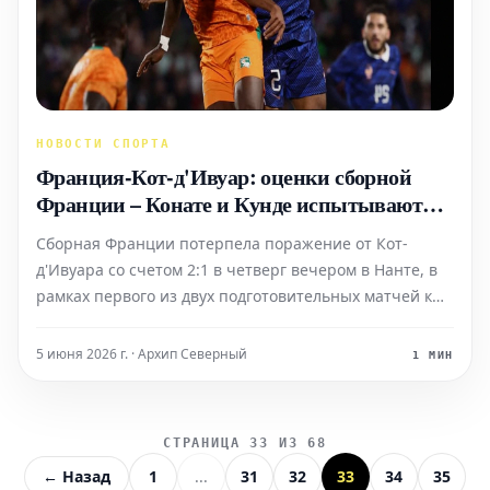
НОВОСТИ СПОРТА
Франция-Кот-д'Ивуар: оценки сборной
Франции – Конате и Кунде испытывают
трудности, Шерки в отличной форме и
Сборная Франции потерпела поражение от Кот-
решающий
д'Ивуара со счетом 2:1 в четверг вечером в Нанте, в
рамках первого из двух подготовительных матчей к
Чемпионату мира 2026 года. Среди индивидуальных
выступлений лишь немногие французские игроки
5 июня 2026 г. · Архип Северный
1 МИН
показали себя с лучшей стороны, за исключением
автора гола
СТРАНИЦА 33 ИЗ 68
← Назад
1
...
31
32
33
34
35