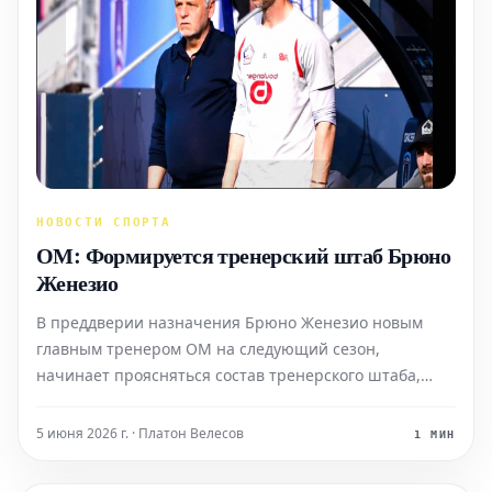
НОВОСТИ СПОРТА
ОМ: Формируется тренерский штаб Брюно
Женезио
В преддверии назначения Брюно Женезио новым
главным тренером ОМ на следующий сезон,
начинает проясняться состав тренерского штаба,
который будет сопровождать бывшего специалиста
«Лилля» в его новом марсельском приключении.
5 июня 2026 г. · Платон Велесов
1 МИН