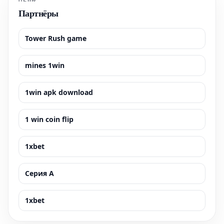
Партнёры
Tower Rush game
mines 1win
1win apk download
1 win coin flip
1xbet
Серия А
1xbet