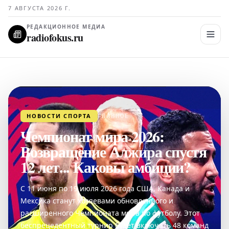
7 АВГУСТА 2026 Г.
РЕДАКЦИОННОЕ МЕДИА
radiofokus.ru
НОВОСТИ СПОРТА
ГЛАВНОЕ
Чемпионат мира 2026:
Возвращение Алжира спустя
12 лет... Каковы амбиции?
С 11 июня по 19 июля 2026 года США, Канада и
Мексика станут хозяевами обновленного и
расширенного Чемпионата мира по футболу. Этот
беспрецедентный турнир будет включать 48 команд