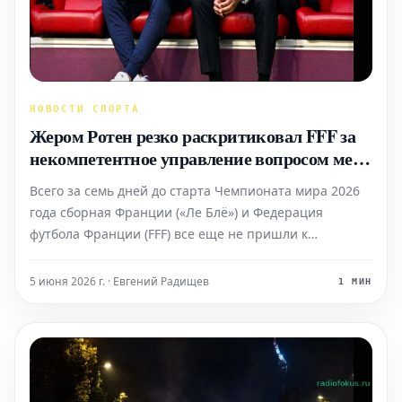
НОВОСТИ СПОРТА
Жером Ротен резко раскритиковал FFF за
некомпетентное управление вопросом мест
для семей игроков сборной на Чемпионате
Всего за семь дней до старта Чемпионата мира 2026
мира 2026
года сборная Франции («Ле Блё») и Федерация
футбола Франции (FFF) все еще не пришли к
соглашению по двум острым вопросам: размеру
премиальных для игроков и количеству мест на
5 июня 2026 г. · Евгений Радищев
1 МИН
трибунах, выделяемых для семей футболистов. Жером
Ротен в четверг на R