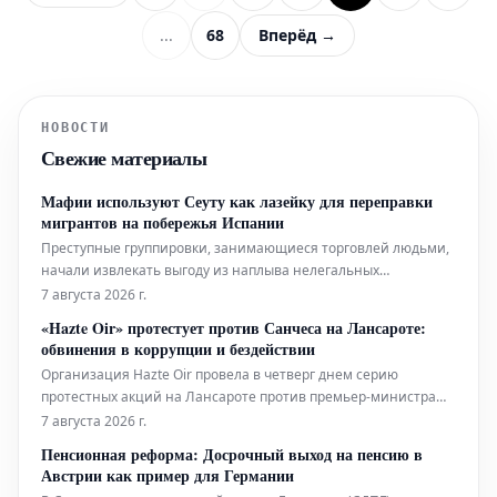
...
68
Вперёд →
НОВОСТИ
Свежие материалы
Мафии используют Сеуту как лазейку для переправки
мигрантов на побережья Испании
Преступные группировки, занимающиеся торговлей людьми,
начали извлекать выгоду из наплыва нелегальных
мигрантов, заполонивших Сеуту в последние недели. Это
7 августа 2026 г.
происходит сейчас, а не ранее, как утверждал председатель
«Hazte Oir» протестует против Санчеса на Лансароте:
правительства Педро Санчес, который, наряду с королем
обвинения в коррупции и бездействии
Марокко Мохаммедом VI, ране
Организация Hazte Oir провела в четверг днем серию
протестных акций на Лансароте против премьер-министра
Педро Санчеса, который в настоящее время проводит отпуск
7 августа 2026 г.
в резиденции Ла Марета, Коста Тегисе. В рамках этих акций у
Пенсионная реформа: Досрочный выход на пенсию в
комплекса была организована демонстрация с требованием
Австрии как пример для Германии
отставки Санчеса.