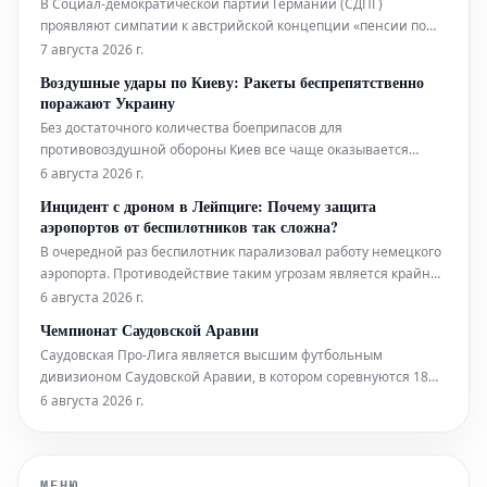
В Социал-демократической партии Германии (СДПГ)
проявляют симпатии к австрийской концепции «пенсии по
тяжелому труду» (Schwerarbeitspension) в контексте
7 августа 2026 г.
обсуждения возможности выхода на пенсию в 63 года. Этот
Воздушные удары по Киеву: Ракеты беспрепятственно
подход вызывает интерес как потенциальная модель для
поражают Украину
немецкой пенсионной системы. Одна
Без достаточного количества боеприпасов для
противовоздушной обороны Киев все чаще оказывается
беззащитным перед российскими ракетными атаками. Эта
6 августа 2026 г.
критическая ситуация приводит к неуклонному росту числа
Инцидент с дроном в Лейпциге: Почему защита
человеческих жертв.
аэропортов от беспилотников так сложна?
В очередной раз беспилотник парализовал работу немецкого
аэропорта. Противодействие таким угрозам является крайне
сложной технической задачей, а текущее правовое
6 августа 2026 г.
регулирование лишь дополнительно усложняет ситуацию.
Чемпионат Саудовской Аравии
Саудовская Про-Лига является высшим футбольным
дивизионом Саудовской Аравии, в котором соревнуются 18
команд. Среди участников лиги выделяются такие крупные и
6 августа 2026 г.
известные клубы, как Аль-Наср, Аль-Хиляль, Аль-Иттифак,
Аль-Иттихад и Аль-Шабаб. В последние годы Королевство
Саудовская Аравия активно
МЕНЮ