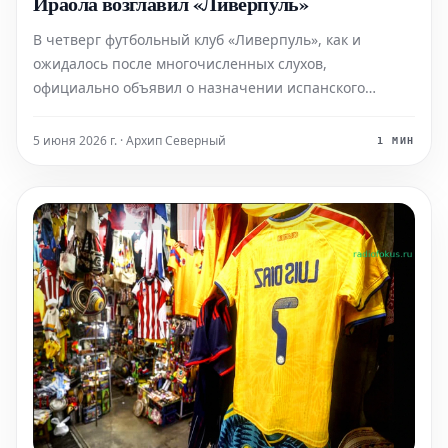
Ираола возглавил «Ливерпуль»
В четверг футбольный клуб «Ливерпуль», как и
ожидалось после многочисленных слухов,
официально объявил о назначении испанского
специалиста Андони Ираолы на должность главного
тренера команды. Этот шаг знаменует собой начало
5 июня 2026 г. · Архип Северный
1 МИН
новой эры для «Красных».